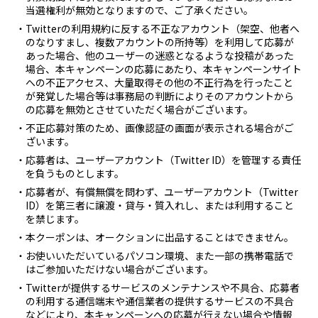
当選権利が無効となりますので、ご了承ください。
・Twitterの利用規約に反する不正なアカウント（架空、他者へ
のなりすまし、複数アカウントの所持等）を利用して応募が
あった場合、他のユーザーの迷惑となるような投稿があった
場合、本キャンペーンの応募にあたり、本キャンペーンサイト
への不正アクセス、大量取得その他の不正行為を行ったこと
が発覚した場合等は事務局の判断によりそのアカウントから
の応募を無効とさせていただく場合がございます。
・不正応募対策のため、画像認証の画面が表示される場合がご
ざいます。
・応募者は、ユーザーアカウント（Twitter ID）を管理する責任
を負うものとします。
・応募者が、有償無償を問わず、ユーザーアカウント（Twitter
ID）を第三者に譲渡・貸与・質入れし、または利用すること
を禁じます。
・本クーポンは、オークションに出品することはできません。
・お使いいただいているパソコン環境、また一部の携帯電話で
はご参加いただけない場合がございます。
・Twitterが提供するサービスのメンテナンスや不具合、応募者
の利用する通信端末や通信業者の提供するサービスの不具合
などにより、本キャンペーンへの応募が行えない場合や情報